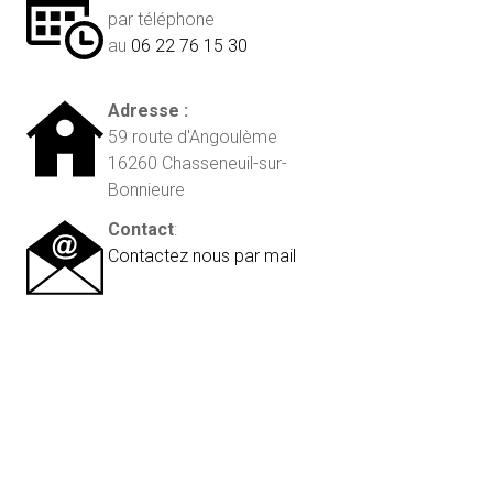
par téléphone
au
06 22 76 15 30
Adresse :
59 route d'Angoulème
16260 Chasseneuil-sur-
Bonnieure
Contact
:
Contactez nous par mail