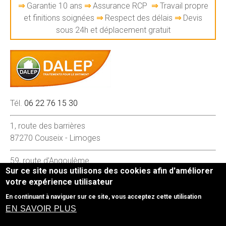
⇒
Garantie 10 ans
⇒
Assurance RCP
⇒
Travail propre
et finitions soignées
⇒
Respect des délais
⇒
Devis
sous 24h et déplacement gratuit
Tél.
06 22 76 15 30
1, route des barrières
87270 Couseix - Limoges
59, route d'Angoulème
Sur ce site nous utilisons des cookies afin d'améliorer
16260 Chasseneuil-sur-Bonnieure
votre expérience utilisateur
En continuant à naviguer sur ce site, vous acceptez cette utilisation
Mentions légales
- Le site Couverture - Peinture -
EN SAVOIR PLUS
Nettoyage a été réalisé par
www.byen.site