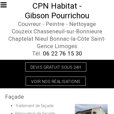
Aller au contenu principal
CPN Habitat -
Gibson Pourrichou
Couvreur - Peintre - Nettoyage
Couzeix Chasseneuil-sur-Bonnieure
Chaptelat Nieul Bonnac-la-Côte Saint-
Gence Limoges
Tél.
06 22 76 15 30
DEVIS GRATUIT SOUS 24H
VOIR NOS RÉALISATIONS
Façade
Traitement de façade
Rénovation de façade