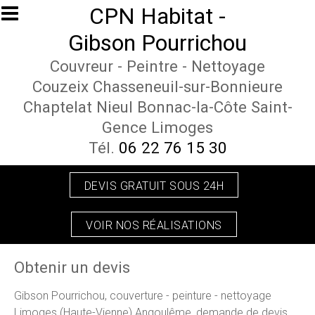
Aller au contenu principal
CPN Habitat -
Gibson Pourrichou
Couvreur - Peintre - Nettoyage
Couzeix Chasseneuil-sur-Bonnieure
Chaptelat Nieul Bonnac-la-Côte Saint-
Gence Limoges
Tél.
06 22 76 15 30
DEVIS GRATUIT SOUS 24H
VOIR NOS RÉALISATIONS
Obtenir un devis
Gibson Pourrichou, couverture - peinture - nettoyage
Limoges (Haute-Vienne) Angoulême, demande de devis.