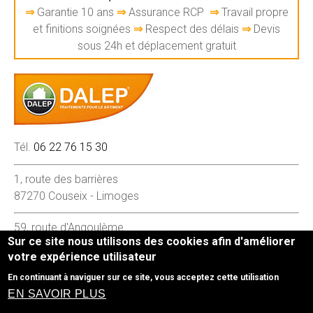
⇒
Garantie 10 ans
⇒
Assurance RCP
⇒
Travail propre
et finitions soignées
⇒
Respect des délais
⇒
Devis
sous 24h et déplacement gratuit
Tél.
06 22 76 15 30
1, route des barrières
87270 Couseix - Limoges
59, route d'Angoulème
Sur ce site nous utilisons des cookies afin d'améliorer
16260 Chasseneuil-sur-Bonnieure
votre expérience utilisateur
En continuant à naviguer sur ce site, vous acceptez cette utilisation
Mentions légales
- Le site Couverture - Peinture -
EN SAVOIR PLUS
Nettoyage a été réalisé par
www.byen.site